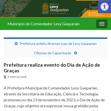
Barra de Fer
Município de Comendador Levy Gasparian
Alter
nave
Prefeitura asfalta diversas ruas de Levy Gasparian
Oficinas de Capacitação
Prefeitura realiza evento do Dia de Ação de
Graças
2 mins to read
A Prefeitura Municipal de Comendador Levy Gasparian,
através da Secretaria de Educação, Ciência e Tecnologia,
promoveu no dia 23 de novembro de 2023, o Dia de Ação de
Graças, cujo objetivo era expressar nossa gratidão pelas