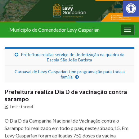
Barra de Fer
Município de Comendador Levy Gasparian
Alter
nave
Prefeitura realiza serviço de dedetização na quadra da
Escola São João Batista
Carnaval de Levy Gasparian tem programação para toda a
família
Prefeitura realiza Dia D de vacinação contra
sarampo
1 mins to read
O Dia D da Campanha Nacional de Vacinação contra o
Sarampo foi realizado em todo o país, neste sábado,15. Em
Levy Gasparian foram aplicadas 752 doses da vacina