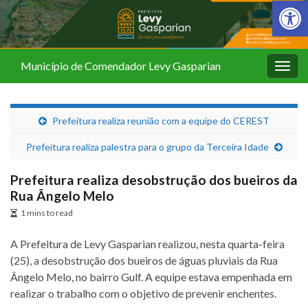
Barra de Fer
Município de Comendador Levy Gasparian
Alter
nave
Prefeitura realiza reunião com a equipe do CEREST
Prefeitura realiza palestra para o grupo da Terceira Idade
Prefeitura realiza desobstrução dos bueiros da
Rua Ângelo Melo
1 mins to read
A Prefeitura de Levy Gasparian realizou, nesta quarta-feira
(25), a desobstrução dos bueiros de águas pluviais da Rua
Ângelo Melo, no bairro Gulf. A equipe estava empenhada em
realizar o trabalho com o objetivo de prevenir enchentes.