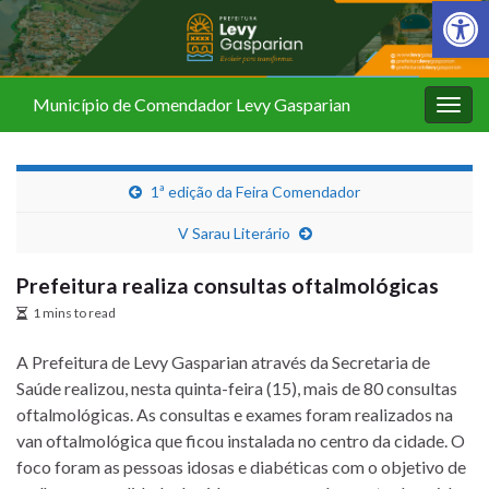
Barra de Fer
Município de Comendador Levy Gasparian
Alter
nave
1ª edição da Feira Comendador
V Sarau Literário
Prefeitura realiza consultas oftalmológicas
1 mins to read
A Prefeitura de Levy Gasparian através da Secretaria de
Saúde realizou, nesta quinta-feira (15), mais de 80 consultas
oftalmológicas. As consultas e exames foram realizados na
van oftalmológica que ficou instalada no centro da cidade. O
foco foram as pessoas idosas e diabéticas com o objetivo de