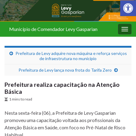
Barra de Fer
Município de Comendador Levy Gasparian
Alter
nave
Prefeitura de Levy adquire nova máquina e reforça serviços
de infraestrutura no município
Prefeitura de Levy lança nova frota do Tarifa Zero
Prefeitura realiza capacitação na Atenção
Básica
1 mins to read
Nesta sexta-feira (06), a Prefeitura de Levy Gasparian
promoveu uma capacitação voltada aos profissionais da
Atenção Básica em Saúde, com foco no Pré-Natal de Risco
Habitual.