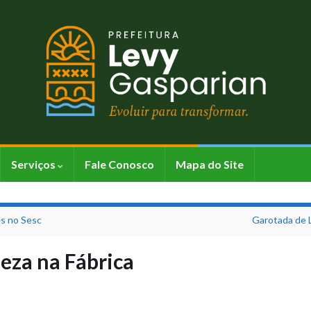
Serviços
Fale Conosco
Mapa do Site
es no Sesc
Garotada de L
peza na Fábrica