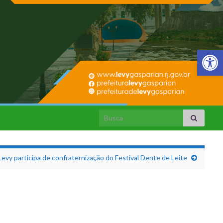
Barra de Fer
Search for:
evy participa de confraternização do Festival Dente de Leite