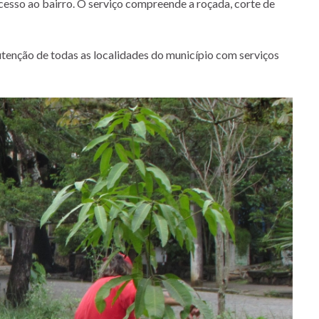
acesso ao bairro. O serviço compreende a roçada, corte de
tenção de todas as localidades do município com serviços