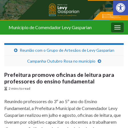
Barra de Fer
Município de Comendador Levy Gasparian
Alter
nave
Reunião com o Grupo de Artesãos de Levy Gasparian
Campanha Outubro Rosa no município
Prefeitura promove oficinas de leitura para
professores do ensino fundamental
2 mins to read
Reunindo professores do 3º ao 5º ano do Ensino
Fundamental, a Prefeitura Municipal de Comendador Levy
Gasparian realizou em julho e agosto, oficinas de leitura, que
tiveram por objetivo capacitar os docentes a trabalharem