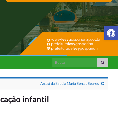
Barra de Fer
Search for:
Arraiá da Escola Maria Serrat Soares
cação infantil