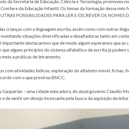
és da Secretaria de Educação, Ciência e Tecnologia, promoveu no d
da Creche e da Educação Infantil. Os temas da formação desse
TRAS POSSIBILIDADES PARA LER E ESCREVER OS NOMES D
 das crianças com a linguagem escrita, assim como com outras ling
apresentando situações diversificadas e desafiadoras tanto em con
é importante destacarmos que de modo algum esperamos que as cri
rar que alguns princípios do sistema alfabético de escrita já podem
 meio a práticas de letramento.
com atividades lúdicas, exploração do alfabeto móvel, fichas, livr
e acordo com o que prevê na BNCC.
vy Gasparian – uma cidade educadora, do atual governo Claudio Man
e de sentir um desejo incessante pela busca da aquisição da leitura