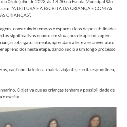
ia 05 de julho de 2023, às 17h30, na Escola Municipal São
 mês foram: “A LEITURA E A ESCRITA DA CRIANÇA E COM AS
AS CRIANÇAS”.
uagens, construindo tempos e espaços ricos de possibilidades
textos significativos quanto em situações de aprendizagem
anças, obrigatoriamente, aprendam a ler e a escrever até o
 ser aprendidos nesta etapa, dando início a um longo processo
os, cantinho da leitura, maleta viajante, escrita espontânea,
narino. Objetiva que as crianças tenham a possibilidade de
 e escrita.