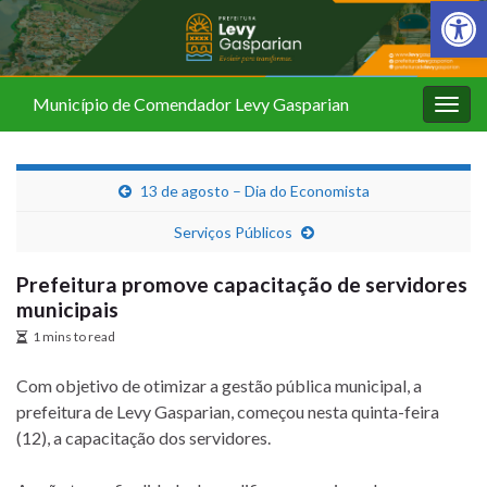
Barra de Fer
Município de Comendador Levy Gasparian
Alter
nave
13 de agosto – Dia do Economista
Serviços Públicos
Prefeitura promove capacitação de servidores
municipais
1 mins to read
Com objetivo de otimizar a gestão pública municipal, a
prefeitura de Levy Gasparian, começou nesta quinta-feira
(12), a capacitação dos servidores.