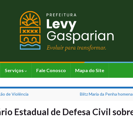
Serviços
Fale Conosco
Mapa do Site
ção de Violência
Blitz Maria da Penha homena
rio Estadual de Defesa Civil sobr