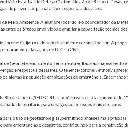
minário Estadual de Defesa Civil em Gestão de Riscos e Desastre
égias de prevenção, preparação e resposta a desastres.
o de Meio Ambiente, Alexandre Ricardo, e o coordenador da Defesa
ias entre os órgãos envolvidos e ampliar a capacitação técnica dos
o coronel Guijarro e do superintendente coronel Joelson. A progra
aprimoramento das ações de Defesa Civil.
 de Georreferenciamento, ferramenta voltada ao mapeamento e anál
revenção e resposta a desastres. O tenente-coronel Anthony apre
vio de alertas à população em situações de emergência. Encerrando
l do Rio de Janeiro (SEDEC-RJ) também realizou o lançamento do 
talhado do território para uma gestão de riscos mais eficiente.
 para o uso de geotecnologias, permitindo análises mais precisas, 
o para emergências e desastres, contribuindo para a construção 