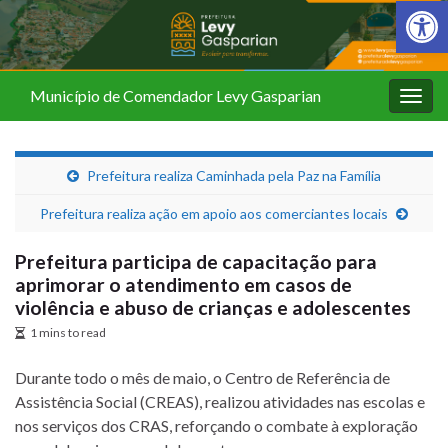
Barra de Fer
Município de Comendador Levy Gasparian
Alter
nave
Prefeitura realiza Caminhada pela Paz na Família
Prefeitura realiza ação em apoio aos comerciantes locais
Prefeitura participa de capacitação para
aprimorar o atendimento em casos de
violência e abuso de crianças e adolescentes
1 mins to read
Durante todo o mês de maio, o Centro de Referência de
Assistência Social (CREAS), realizou atividades nas escolas e
nos serviços dos CRAS, reforçando o combate à exploração