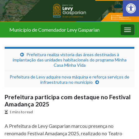
Barra de Fer
Município de Comendador Levy Gasparian
Alter
nave
Prefeitura realiza vistoria das áreas destinadas à
implantação das unidades habitacionais do programa Minha
Casa Minha Vida
Prefeitura de Levy adquire nova máquina e reforça serviços de
infraestrutura no município
Prefeitura participa com destaque no Festival
Amadança 2025
1 mins to read
A Prefeitura de Levy Gasparian marcou presença no
renomado Festival Amadança 2025, realizado no Teatro