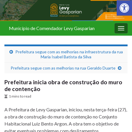
Barra de Fer
Município de Comendador Levy Gasparian
Alter
nave
Prefeitura segue com as melhorias na infraestrutura da rua
Maria Isabel Batista da Silva
Prefeitura segue com as melhorias na rua Geraldo Duarte
Prefeitura inicia obra de construção do muro
de contenção
1 mins to read
A Prefeitura de Levy Gasparian, iniciou, nesta terça-feira (27),
a obra de construção do muro de contenção no Conjunto
Habitacional Luiz Bento Argon. A obra tem o objetivo de
evitar eventuais problemas com deslizamentos.