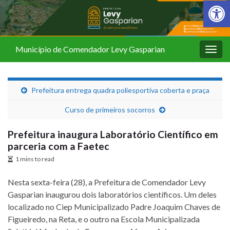
Barra de Fer
Município de Comendador Levy Gasparian
Alter
nave
Prefeitura entrega quadra poliesportiva coberta e praça
Curso de primeiros socorros
Prefeitura inaugura Laboratório Científico em
parceria com a Faetec
1 mins to read
Nesta sexta-feira (28), a Prefeitura de Comendador Levy
Gasparian inaugurou dois laboratórios científicos. Um deles
localizado no Ciep Municipalizado Padre Joaquim Chaves de
Figueiredo, na Reta, e o outro na Escola Municipalizada