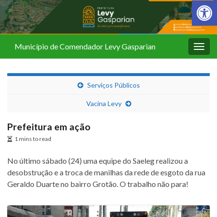
Barra de Fer
Município de Comendador Levy Gasparian
Alter
nave
Serviços Públicos
Vacina Levy
Prefeitura em ação
1 mins to read
No último sábado (24) uma equipe do Saeleg realizou a
desobstrução e a troca de manilhas da rede de esgoto da rua
Geraldo Duarte no bairro Grotão. O trabalho não para!