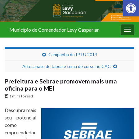
Barra de Fer
Município de Comendador Levy Gasparian
Alter
nave
Campanha do IPTU 2014
Artesanato de taboa é tema de curso no CAC
Prefeitura e Sebrae promovem mais uma
oficina para o MEI
1 mins to read
Descubra mais
seu potencial
como
empreendedor