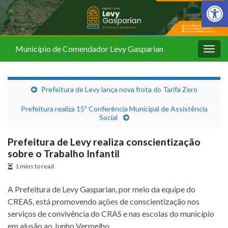
Barra de Fer
Município de Comendador Levy Gasparian
Alter
nave
Prefeitura de Levy lança nova frota do Tarifa Zero
Prefeitura realiza 15ª Conferência Municipal de Assistência
Social
Prefeitura de Levy realiza conscientização
sobre o Trabalho Infantil
1 mins to read
A Prefeitura de Levy Gasparian, por meio da equipe do
CREAS, está promovendo ações de conscientização nos
serviços de convivência do CRAS e nas escolas do município
em alusão ao Junho Vermelho.