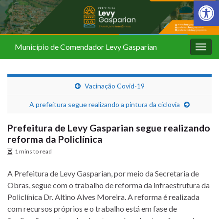
Barra de Fer
Município de Comendador Levy Gasparian
Alter
nave
Vacinação Covid-19
A prefeitura segue realizando a pintura da ciclovia
Prefeitura de Levy Gasparian segue realizando
reforma da Policlínica
1 mins to read
A Prefeitura de Levy Gasparian, por meio da Secretaria de
Obras, segue com o trabalho de reforma da infraestrutura da
Policlínica Dr. Altino Alves Moreira. A reforma é realizada
com recursos próprios e o trabalho está em fase de