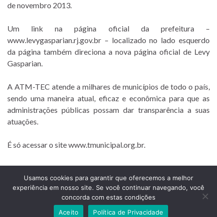
de novembro 2013.
Um link na página oficial da prefeitura –
www.levygasparian.rj.gov.br – localizado no lado esquerdo
da página também direciona a nova página oficial de Levy
Gasparian.
A ATM-TEC atende a milhares de municípios de todo o país,
sendo uma maneira atual, eficaz e econômica para que as
administrações públicas possam dar transparência a suas
atuações.
É só acessar o site www.tmunicipal.org.br.
Usamos cookies para garantir que oferecemos a melhor
experiência em nosso site. Se você continuar navegando, você
Prefeitura Municipal de Comendador Levy Gasparian
concorda com estas condições
Est União Indústria, S/Nº, KM 131 Exposição, Comendador Levy Gasparian /RJ –
CEP 25870-000
Aceito
Política de Privacidade
Telefones: (24) 2254-1344 – (24) 2254-1094