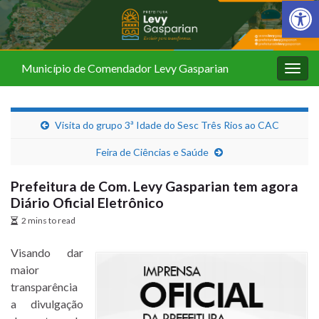
Barra de Fer
Município de Comendador Levy Gasparian
Alter
nave
Visita do grupo 3ª Idade do Sesc Três Rios ao CAC
Feira de Ciências e Saúde
Prefeitura de Com. Levy Gasparian tem agora
Diário Oficial Eletrônico
2 mins to read
Visando dar
maior
transparência
a divulgação