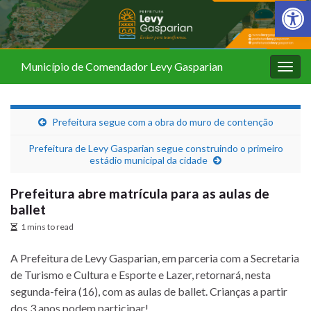
Barra de Fer
Município de Comendador Levy Gasparian
Alter
nave
Prefeitura segue com a obra do muro de contenção
Prefeitura de Levy Gasparian segue construindo o primeiro
estádio municipal da cidade
Prefeitura abre matrícula para as aulas de
ballet
1 mins to read
A Prefeitura de Levy Gasparian, em parceria com a Secretaria
de Turismo e Cultura e Esporte e Lazer, retornará, nesta
segunda-feira (16), com as aulas de ballet. Crianças a partir
dos 3 anos podem participar!