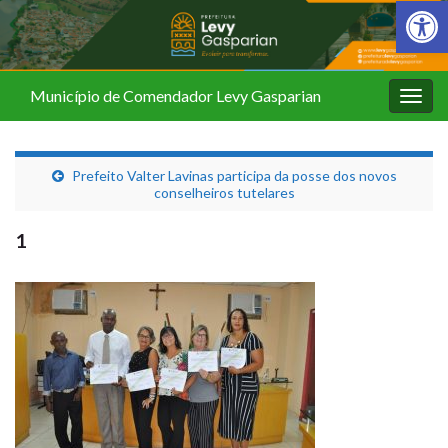
Barra de Fer
Município de Comendador Levy Gasparian
Alter
nave
Prefeito Valter Lavinas participa da posse dos novos
conselheiros tutelares
1