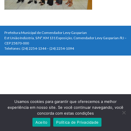
Prefeitura Municipal de Comendador Levy Gasparian
Est União Indústria, S/Nº, KM 131 Exposição, Comendador Levy Gasparian /RJ –
CEP 25870-000
Telefones: (24) 2254-1344 – (24) 2254-1094
Usamos cookies para garantir que oferecemos a melhor
experiência em nosso site. Se você continuar navegando, você
concorda com estas condições
Aceito
Política de Privacidade