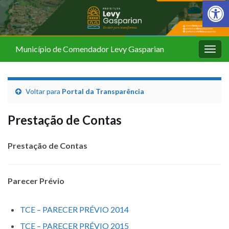
Barra de Fer
Município de Comendador Levy Gasparian
Alter
nave
Voltar para
Portal da Transparência
Prestação de Contas
Prestação de Contas
Parecer Prévio
TCE – PARECER PRÉVIO 2014
TCE – PARECER PRÉVIO 2015