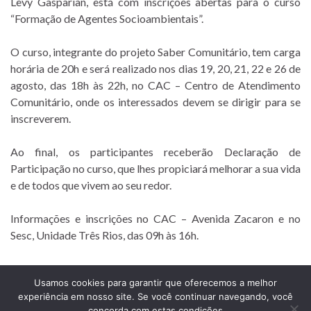
Levy Gasparian, está com inscrições abertas para o curso
“Formação de Agentes Socioambientais”.
O curso, integrante do projeto Saber Comunitário, tem carga
horária de 20h e será realizado nos dias 19, 20, 21, 22 e 26 de
agosto, das 18h às 22h, no CAC – Centro de Atendimento
Comunitário, onde os interessados devem se dirigir para se
inscreverem.
Ao final, os participantes receberão Declaração de
Participação no curso, que lhes propiciará melhorar a sua vida
e de todos que vivem ao seu redor.
Informações e inscrições no CAC – Avenida Zacaron e no
Sesc, Unidade Três Rios, das 09h às 16h.
Usamos cookies para garantir que oferecemos a melhor
experiência em nosso site. Se você continuar navegando, você
Prefeitura Municipal de Comendador Levy Gasparian
concorda com estas condições
Est União Indústria, S/Nº, KM 131 Exposição, Comendador Levy Gasparian /RJ –