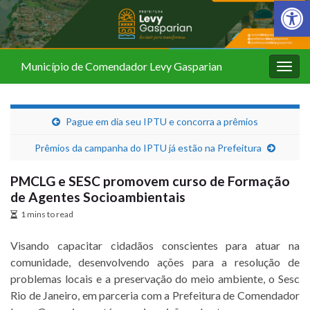
Barra de Fer
Município de Comendador Levy Gasparian
Alter
nave
Pague em dia seu IPTU e concorra a prêmios
Prêmios da campanha do IPTU já estão na Prefeitura
PMCLG e SESC promovem curso de Formação
de Agentes Socioambientais
1 mins to read
Visando capacitar cidadãos conscientes para atuar na
comunidade, desenvolvendo ações para a resolução de
problemas locais e a preservação do meio ambiente, o Sesc
Rio de Janeiro, em parceria com a Prefeitura de Comendador