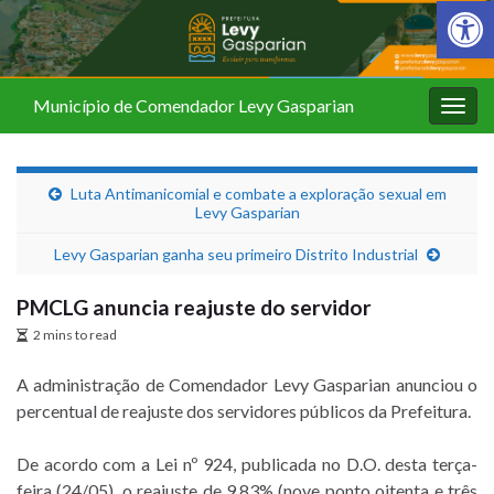
Barra de Fer
Município de Comendador Levy Gasparian
Alter
nave
Luta Antimanicomial e combate a exploração sexual em
Levy Gasparian
Levy Gasparian ganha seu primeiro Distrito Industrial
PMCLG anuncia reajuste do servidor
2 mins to read
A administração de Comendador Levy Gasparian anunciou o
percentual de reajuste dos servidores públicos da Prefeitura.
De acordo com a Lei nº 924, publicada no D.O. desta terça-
feira (24/05), o reajuste de 9,83% (nove ponto oitenta e três