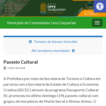
Barra de Fer
Município de Comendador Levy Gasparian
Alter
nave
Torneios de futsal e futevôlei
Alô servidores municipais!
Passeio Cultural
1 mins to read
A Prefeitura por meio da Secretaria de Turismo e Cultura em
parceria com a Secretaria de Estado de Cultura e Economia
Criativa (SECEC) através do programa Passaporte Cultural
RJ, promoveu no último domingo (19), passeio cultural com
grupos de moradores de Monte Serrat e Afonso Arinos. O