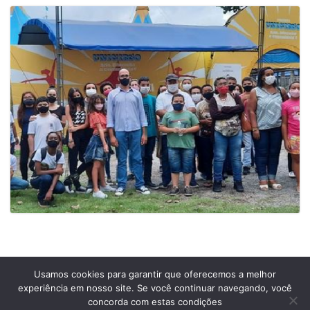
Usamos cookies para garantir que oferecemos a melhor
experiência em nosso site. Se você continuar navegando, você
Prefeitura Municipal de Comendador Levy Gasparian
concorda com estas condições
Est União Indústria, S/Nº, KM 131 Exposição, Comendador Levy Gasparian /RJ –