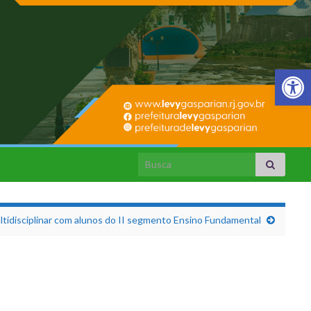
Barra de Fer
Search for:
ltidisciplinar com alunos do II segmento Ensino Fundamental