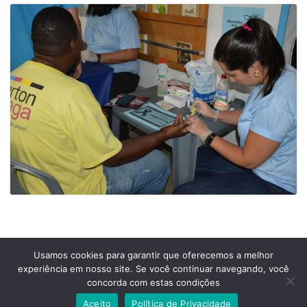
Usamos cookies para garantir que oferecemos a melhor
experiência em nosso site. Se você continuar navegando, você
Prefeitura Municipal de Comendador Levy Gasparian
concorda com estas condições
Est União Indústria, S/Nº, KM 131 Exposição, Comendador Levy Gasparian /RJ –
CEP 25870-000
Aceito
Política de Privacidade