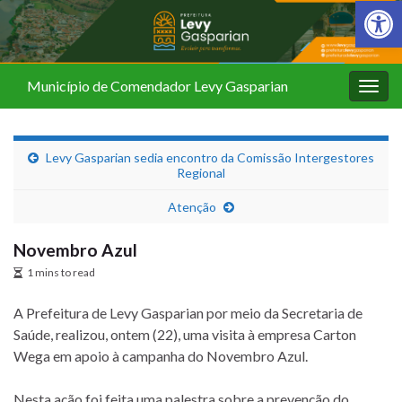
Barra de Fer
Município de Comendador Levy Gasparian
Alter
nave
Levy Gasparian sedia encontro da Comissão Intergestores
Regional
Atenção
Novembro Azul
1 mins to read
A Prefeitura de Levy Gasparian por meio da Secretaria de
Saúde, realizou, ontem (22), uma visita à empresa Carton
Wega em apoio à campanha do Novembro Azul.
Nesta ação foi feita uma palestra sobre a prevenção do