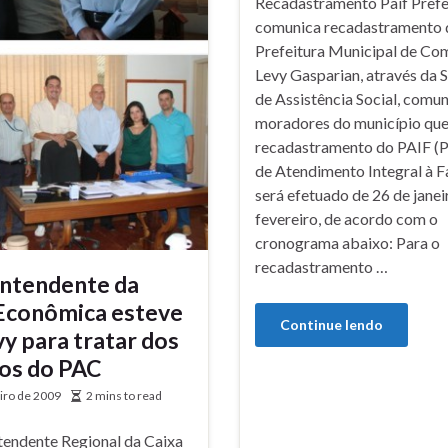
Recadastramento Paif Prefe
comunica recadastramento 
Prefeitura Municipal de C
Levy Gasparian, através da S
de Assistência Social, comun
moradores do município que
recadastramento do PAIF (
de Atendimento Integral à F
será efetuado de 26 de janei
fevereiro, de acordo com o
cronograma abaixo: Para o
recadastramento …
ntendente da
Econômica esteve
Continue lendo
y para tratar dos
os do PAC
eiro de 2009
2 mins to read
tendente Regional da Caixa