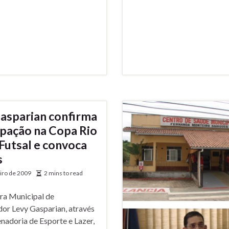
asparian confirma
ipação na Copa Rio
 Futsal e convoca
s
eiro de 2009
2 mins to read
ura Municipal de
r Levy Gasparian, através
nadoria de Esporte e Lazer,