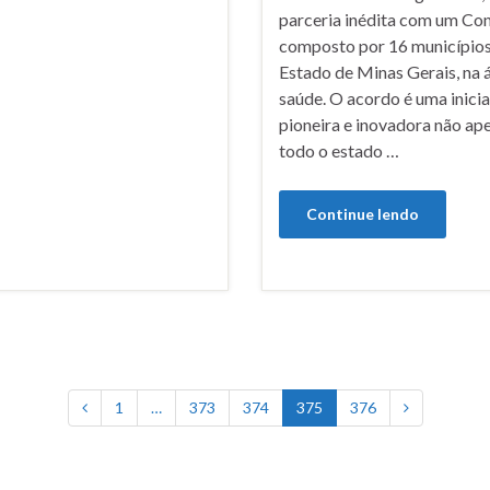
parceria inédita com um Co
composto por 16 município
Estado de Minas Gerais, na 
saúde. O acordo é uma inicia
pioneira e inovadora não ap
todo o estado …
Continue lendo
1
…
373
374
375
376