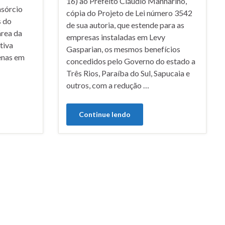
16) ao Prefeito Cláudio Mannarino,
nsórcio
cópia do Projeto de Lei número 3542
s do
de sua autoria, que estende para as
área da
empresas instaladas em Levy
tiva
Gasparian, os mesmos benefícios
enas em
concedidos pelo Governo do estado a
Três Rios, Paraíba do Sul, Sapucaia e
outros, com a redução …
Continue lendo