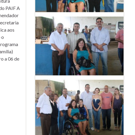
itura
do PAIF A
omendador
ecretaria
ica aos
 o
Programa
amília)
ro a 06 de