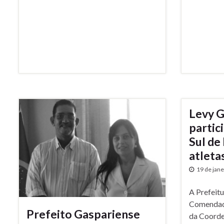
Levy G
partic
Sul de
atleta
19 de jan
A Prefeit
Comendado
Prefeito Gaspariense
da Coorde