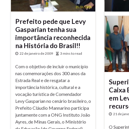
Prefeito pede que Levy
Gasparian tenha sua
importância reconhecida
na História do Brasil!!
22 de janeiro de 2009
3 mins to read
Com o objetivo de incluir o município
nas comemorações dos 300 anos da
Estrada Real e de resgatar a
Superi
importância histórica, cultural e a
Caixa 
vocação turística de Comendador
em Lev
Levy Gasparian no cenário brasileiro, o
recurs
Prefeito Cláudio Mannarino participa
21 de jan
juntamente com a ONG Instituto João
Ayres, de Minas Gerais, o Ministério
O Superin
da Educação (do Governo Federal), …