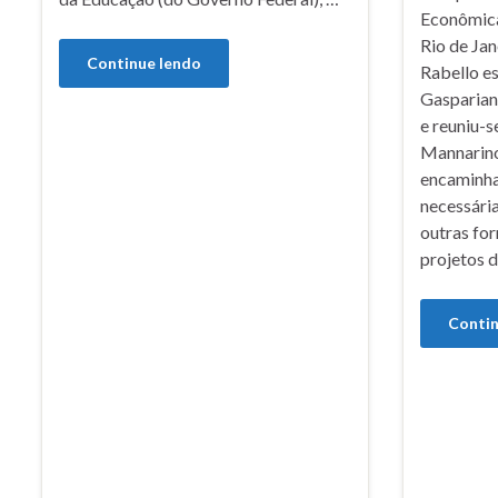
Econômica 
Rio de Jan
Continue lendo
Rabello e
Gasparian
e reuniu-s
Mannarino
encaminh
necessári
outras for
projetos 
Contin