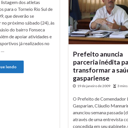
 listagem dos atletas
s para o Torneio Rio Sul de
9, que deverão se
r no próximo sábado (24), às
násio do bairro Fonseca
lém de apoiar atividades e
sportivos já realizados no
, …
Prefeito anuncia
parceria inédita p
ue lendo
transformar a saú
gaspariense
19 de janeiro de 2009
3 mins
O Prefeito de Comendador 
Gasparian, Cláudio Mannari
anunciou semana passada (di
através de uma entrevista co
concedida em seu gabinete,