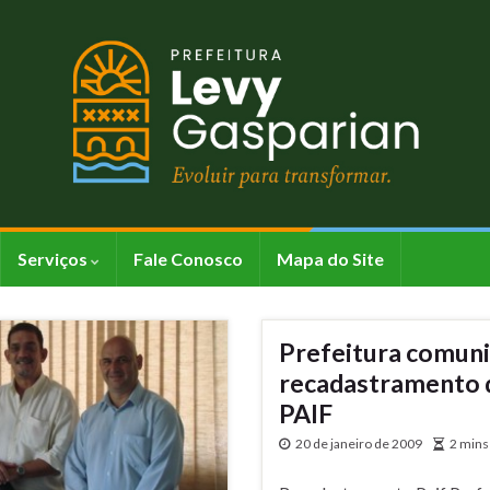
Serviços
Fale Conosco
Mapa do Site
Prefeitura comun
recadastramento 
PAIF
20 de janeiro de 2009
2 mins