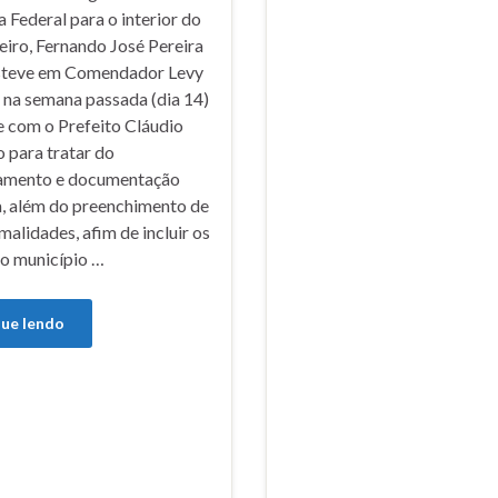
Federal para o interior do
eiro, Fernando José Pereira
steve em Comendador Levy
 na semana passada (dia 14)
e com o Prefeito Cláudio
 para tratar do
amento e documentação
a, além do preenchimento de
malidades, afim de incluir os
do município …
ue lendo