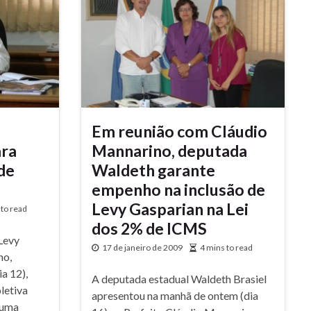
Em reunião com Cláudio
ara
Mannarino, deputada
de
Waldeth garante
empenho na inclusão de
Levy Gasparian na Lei
 to read
dos 2% de ICMS
Levy
17 de janeiro de 2009
4 mins to read
no,
a 12),
A deputada estadual Waldeth Brasiel
letiva
apresentou na manhã de ontem (dia
 uma