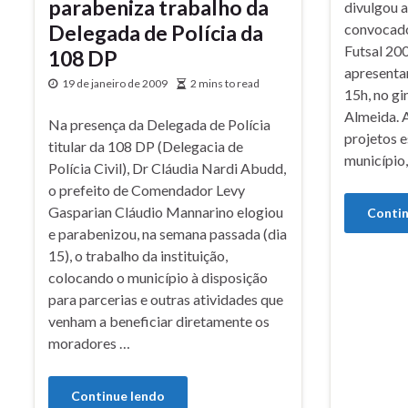
parabeniza trabalho da
divulgou a
Delegada de Polícia da
convocado
Futsal 200
108 DP
apresenta
19 de janeiro de 2009
2 mins to read
15h, no gi
Almeida. A
Na presença da Delegada de Polícia
projetos e
titular da 108 DP (Delegacia de
município
Polícia Civil), Dr Cláudia Nardi Abudd,
o prefeito de Comendador Levy
Gasparian Cláudio Mannarino elogiou
Contin
e parabenizou, na semana passada (dia
15), o trabalho da instituição,
colocando o município à disposição
para parcerias e outras atividades que
venham a beneficiar diretamente os
moradores …
Continue lendo