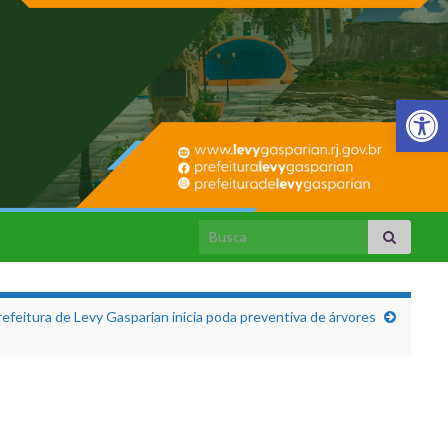
Barra de Fer
Search for:
refeitura de Levy Gasparian inicia poda preventiva de árvores