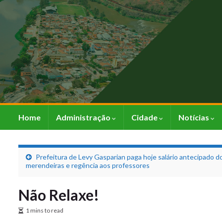
Home
Administração
Cidade
Notícias
Prefeitura de Levy Gasparian paga hoje salário antecipado do
merendeiras e regência aos professores
Não Relaxe!
1 mins to read