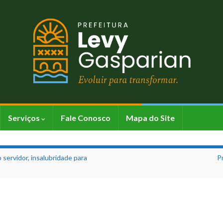
Serviços
Fale Conosco
Mapa do Site
 servidor, insalubridade para
P