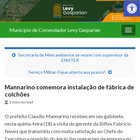
Barra de Fer
Município de Comendador Levy Gasparian
Alter
nave
Secretaria de Meio ambiente se reúne com supervisor da
EMATER
Serviço Militar. Fique atento aos prazos!
Mannarino comemora instalação de fábrica de
colchões
2 mins to read
O prefeito Claudio Mannarino recebeu em seu gabinete,
nesta quinta-feira (18) a visita do gerente da Biflex Fabrício
Neves que transmitiu com muita satisfação ao Chefe do
Executivo a previsão do início das operações da empresa no