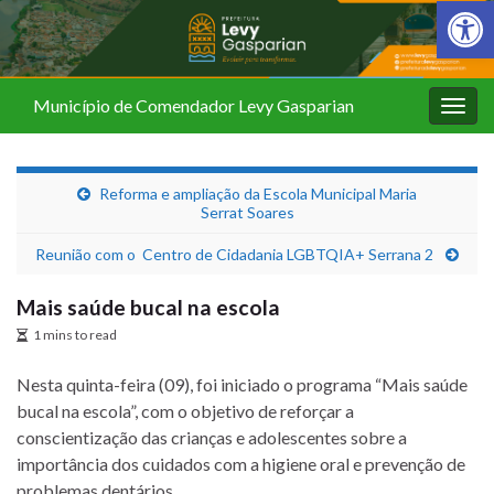
Barra de Fer
Município de Comendador Levy Gasparian
Alter
nave
Reforma e ampliação da Escola Municipal Maria
Serrat Soares
Reunião com o Centro de Cidadania LGBTQIA+ Serrana 2
Mais saúde bucal na escola
1 mins to read
Nesta quinta-feira (09), foi iniciado o programa “Mais saúde
bucal na escola”, com o objetivo de reforçar a
conscientização das crianças e adolescentes sobre a
importância dos cuidados com a higiene oral e prevenção de
problemas dentários.