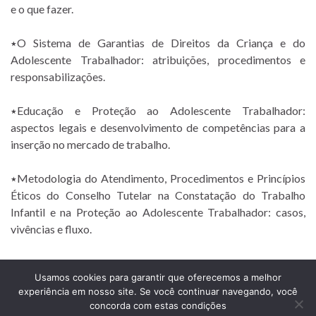
e o que fazer.
٭O Sistema de Garantias de Direitos da Criança e do
Adolescente Trabalhador: atribuições, procedimentos e
responsabilizações.
٭Educação e Proteção ao Adolescente Trabalhador:
aspectos legais e desenvolvimento de competências para a
inserção no mercado de trabalho.
٭Metodologia do Atendimento, Procedimentos e Princípios
Éticos do Conselho Tutelar na Constatação do Trabalho
Infantil e na Proteção ao Adolescente Trabalhador: casos,
vivências e fluxo.
Usamos cookies para garantir que oferecemos a melhor
experiência em nosso site. Se você continuar navegando, você
Prefeitura Municipal de Comendador Levy Gasparian
concorda com estas condições
Est União Indústria, S/Nº, KM 131 Exposição, Comendador Levy Gasparian /RJ –