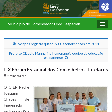
Barra de Fer
Município de Comendador Levy Gasparian
Alter
nave
Acispes registra quase 2600 atendimentos em 2014
Prefeito Cláudio Mannarino homenageia equipe da educação
gaspariense
LIX Fórum Estadual dos Conselheiros Tutelares
2 mins to read
O CIEP Padre
Joaquim
Chaves de
Figueiredo
sediou de 06 a