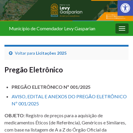
Barra de Fer
Município de Comendador Levy Gasparian
Alter
nave
Voltar para
Licitações 2025
Pregão Eletrônico
PREGÃO ELETRÔNICO Nº 001/2025
AVISO, EDITAL E ANEXOS DO PREGÃO ELETRÔNICO
Nº 001/2025
OBJETO
:
Registro de preços para a aquisição de
medicamentos Éticos (de Referência), Genéricos e Similares,
com base na listagem de A a Z do Órgão Oficial da