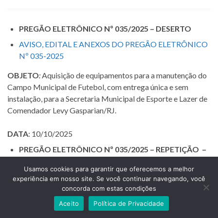
PREGÃO ELETRÔNICO Nº 035/2025 – DESERTO
AVISO, EDITAL E ANEXOS DO PREGÃO ELETRÔNICO
Nº 035-2025
OBJETO
:
Aquisição de equipamentos para a manutenção do
Campo Municipal de Futebol, com entrega única e sem
instalação, para a Secretaria Municipal de Esporte e Lazer
de
Comendador Levy Gasparian/RJ
.
DATA
: 10/10/2025
PREGÃO ELETRÔNICO Nº 035/2025 – REPETIÇÃO –
FRACASSADO
Usamos cookies para garantir que oferecemos a melhor
AVISO, EDITAL E ANEXOS DO PREGÃO ELETRÔNICO
experiência em nosso site. Se você continuar navegando, você
Nº 035/2025
concorda com estas condições
Aceito
Política de Privacidade
OBJETO
:
Aquisição de equipamentos para a manutenção do