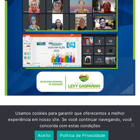
Usamos cookies para garantir que oferecemos a melhor
experiência em nosso site. Se você continuar navegando, você
Prefeitura Municipal de Comendador Levy Gasparian
concorda com estas condições
Est União Indústria, S/Nº, KM 131 Exposição, Comendador Levy Gasparian /RJ –
CEP 25870-000
Aceito
Política de Privacidade
Telefones: (24) 2254-1344 – (24) 2254-1094