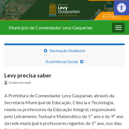
Barra de Fer
Município de Comendador Levy Gasparian
Alter
nave
Vacinação bivalente
Assistência Social
Levy precisa saber
3 mins to read
A Prefeitura de Comendador Levy Gasparian, através da
Secretaria Municipal de Educação, Ciência e Tecnologia,
reuniu os professores da Educação Integral, responsáveis
pelo Letramento Textual e Matemático do 5º ano e do 9º ano
da rede municipal e professores regentes do 5º ano, nos dias