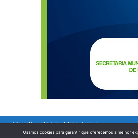
Prefeitura Municipal de Comendador Levy Gasparian
Est União Indústria, S/Nº, KM 131 Exposição, Comendador Levy Gasparian /R
Usamos cookies para garantir que oferecemos a melhor ex
Telefones: (24) 2254-1344 – (24) 2254-1094