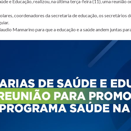
aúde e Educação, realizou, na última terça-feira (11), uma reuniã
olares, coordenadores da secretaria de educação, os secretários d
uiar.
laudio Mannarino para que a educação e a saúde andem juntas para