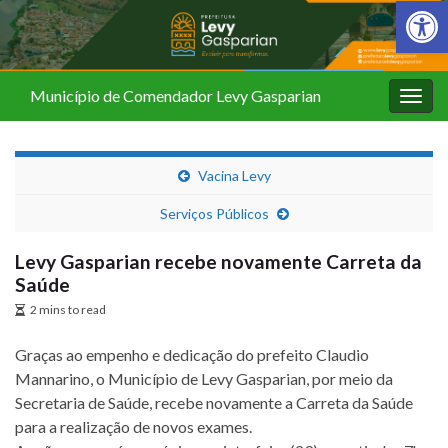
Barra de Fer
Município de Comendador Levy Gasparian
Alter
nave
Vacina Levy
Serviços Públicos
Levy Gasparian recebe novamente Carreta da
Saúde
2 mins to read
Graças ao empenho e dedicação do prefeito Claudio
Mannarino, o Município de Levy Gasparian, por meio da
Secretaria de Saúde, recebe novamente a Carreta da Saúde
para a realização de novos exames.