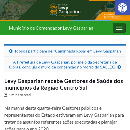
Barra de Fer
Município de Comendador Levy Gasparian
Alter
nave
Idosos participam de “Caminhada Rosa” em Levy Gasparian
A Prefeitura de Levy Gasparian, por meio da Secretaria de
Obras, concluiu o muro de contenção no Morro do SAELEG
Levy Gasparian recebe Gestores de Saúde dos
municípios da Região Centro Sul
1 mins to read
Na manhã desta quarta-feira Gestores públicos e
representantes do Estado estiveram em Levy Gasparian para
tratar de assuntos referentes ações executadas e planejar
ações para o ano 2020.