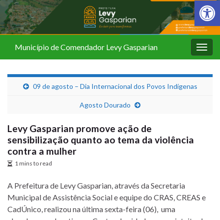
Barra de Fer
Município de Comendador Levy Gasparian
Alter
nave
09 de agosto – Dia Internacional dos Povos Indígenas
Agosto Dourado
Levy Gasparian promove ação de
sensibilização quanto ao tema da violência
contra a mulher
1 mins to read
A Prefeitura de Levy Gasparian, através da Secretaria
Municipal de Assistência Social e equipe do CRAS, CREAS e
CadÚnico, realizou na última sexta-feira (06), uma