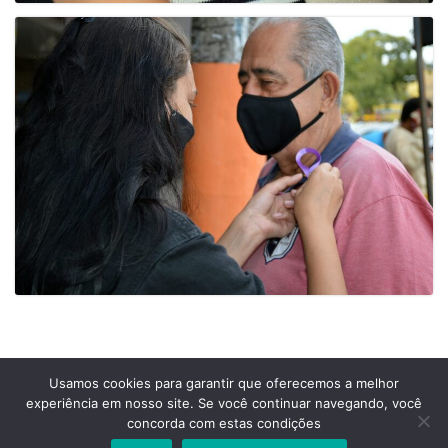
Usamos cookies para garantir que oferecemos a melhor
experiência em nosso site. Se você continuar navegando, você
Prefeitura Municipal de Comendador Levy Gasparian
concorda com estas condições
Est União Indústria, S/Nº, KM 131 Exposição, Comendador Levy Gasparian /RJ –
CEP 25870-000