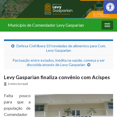
Barra de Fer
Município de Comendador Levy Gasparian
Alter
nave
Defesa Civil libera 10 toneladas de alimentos para Com.
Levy Gasparian
Pactuação entre estados, inédita na saúde, começa a ser
discutida através de Levy Gasparian
Levy Gasparian finaliza convênio com Acispes
2 mins to read
Falta pouco
para que a
população de
Comendador