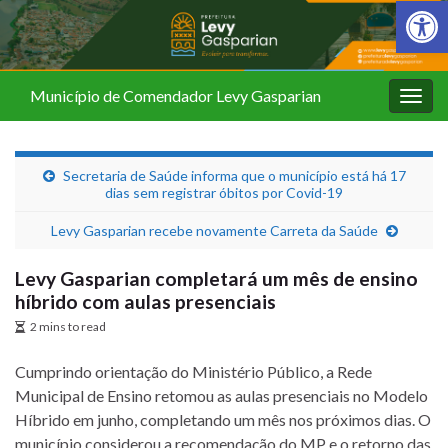
Barra de Fer
Município de Comendador Levy Gasparian
Alter
nave
Secretaria de Saúde informa que o município está há 17
dias sem registrar óbitos por Covid-19
Levy Gasparian recebe novamente Carreta da Saúde
Levy Gasparian completará um mês de ensino
híbrido com aulas presenciais
2 mins to read
Cumprindo orientação do Ministério Público, a Rede
Municipal de Ensino retomou as aulas presenciais no Modelo
Híbrido em junho, completando um mês nos próximos dias. O
município considerou a recomendação do MP e o retorno das