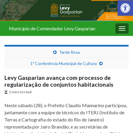
Barra de Fer
Município de Comendador Levy Gasparian
Alter
nave
Tarde Rosa
1ª Conferência Municipal de Cultura
Levy Gasparian avança com processo de
regularização de conjuntos habitacionais
1 mins to read
Neste sábado (28), o Prefeito Claudio Mannarino participou,
juntamente com a equipe de técnicos do ITERJ (Instituto de
Terras e Cartografia do estado do Rio de Janeiro)
representada por Jairo Brandão, e as secretárias de