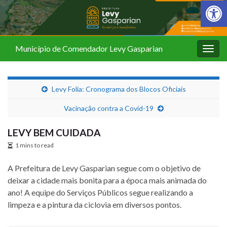
Barra de Fer
Município de Comendador Levy Gasparian
Alter
nave
Levy Folia: Cronograma dos Blocos Oficiais
Vacinação contra a Covid-19
LEVY BEM CUIDADA
1 mins to read
A Prefeitura de Levy Gasparian segue com o objetivo de
deixar a cidade mais bonita para a época mais animada do
ano! A equipe do Serviços Públicos segue realizando a
limpeza e a pintura da ciclovia em diversos pontos.