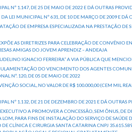
CIPAL Nº 1.147, DE 25 DE MAIO DE 2022 E DÁ OUTRAS PROV
5º DA LEI MUNICIPAL Nº 631, DE 10 DE MARÇO DE 2009 E D
NTRATAÇÃO DE EMPRESA ESPECIALIZADA NA PRESTAÇÃO DE
Ê E EXPÕE AS DIRETRIZES PARA CELEBRAÇÃO DE CONVÊNI
RESAS AMIGAS DO JOVEM APRENDIZ – ANDEAJA
LAUDELINO IGNACIO FERREIRA” A VIA PÚBLICA QUE MENC
A REGULAMENTAÇÃO DO VENCIMENTO DOS AGENTES COMUNI
 Nº. 120, DE 05 DE MAIO DE 2022
VENÇÃO SOCIAL, NO VALOR DE R$ 100.000,00 (CEM MIL RE
CIPAL Nº 1.132, DE 21 DE DEZEMBRO DE 2021 E DÁ OUTRAS
R EXECUTIVO A PROMOVER A CONCESSÃO, SEM ÔNUS, DE DI
OM, PARA FINS DE INSTALAÇÃO DO SERVIÇO DE SAÚDE D
DE CLÍNICA E CIRURGIA SANTA CATARINA CNPJ 35.615.58