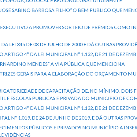
R A POPULAÇÃO LOCAL E REGIONAL GRATUITAMENTE
A JOSÉ SABINO BARBOSA FILHO” O BEM PÚBLICO QUE MEN
DER EXECUTIVO A PROMOVER SORTEIO DE PRÊMIOS COMO
º DA LEI 345 DE 08 DE JULHO DE 2000 E DÁ OUTRAS PROVID
 DO ARTIGO 4º DA LEI MUNICIPAL Nº 1.132, DE 21 DE DEZ
 BERNARDINO MENDES” A VIA PÚBLICA QUE MENCIONA
 DIRETRIZES GERAIS PARA A ELABORAÇÃO DO ORÇAMENTO 
 OBRIGATORIEDADE DE CAPACITAÇÃO DE, NO MÍNIMO, DOI
IL E ESCOLAS PÚBLICAS E PRIVADA DO MUNICÍPIO DE C
 DO ARTIGO 4º DA LEI MUNICIPAL Nº 1.132, DE 21 DE DEZ
CIPAL Nº 1.019, DE 24 DE JUNHO DE 2019, E DÁ OUTRAS PR
BELECIMENTOS PÚBLICOS E PRIVADOS NO MUNICÍPIO A INS
ROVIDÊNCIAS