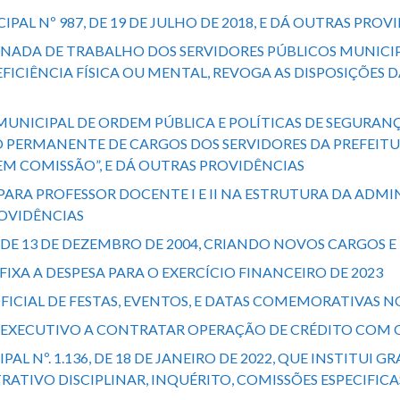
CIPAL Nº 987, DE 19 DE JULHO DE 2018, E DÁ OUTRAS PROV
 JORNADA DE TRABALHO DOS SERVIDORES PÚBLICOS MUNIC
ÊNCIA FÍSICA OU MENTAL, REVOGA AS DISPOSIÇÕES DA LE
 MUNICIPAL DE ORDEM PÚBLICA E POLÍTICAS DE SEGURANÇA, 
PERMANENTE DE CARGOS DOS SERVIDORES DA PREFEIT
EM COMISSÃO”, E DÁ OUTRAS PROVIDÊNCIAS
S PARA PROFESSOR DOCENTE I E II NA ESTRUTURA DA ADM
OVIDÊNCIAS
. 497, DE 13 DE DEZEMBRO DE 2004, CRIANDO NOVOS CARGO
E FIXA A DESPESA PARA O EXERCÍCIO FINANCEIRO DE 2023
O OFICIAL DE FESTAS, EVENTOS, E DATAS COMEMORATIVA
ER EXECUTIVO A CONTRATAR OPERAÇÃO DE CRÉDITO COM O
ICIPAL Nº. 1.136, DE 18 DE JANEIRO DE 2022, QUE INSTI
ATIVO DISCIPLINAR, INQUÉRITO, COMISSÕES ESPECIFIC