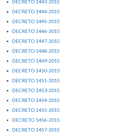
DECRETO 1443-2015
DECRETO 1444-2015
DECRETO 1445-2015
DECRETO 1446-2015
DECRETO 1447-2015
DECRETO 1448-2015
DECRETO 1449-2015
DECRETO 1450-2015
DECRETO 1451-2015
DECRETO 1453-2015
DECRETO 1454-2015
DECRETO 1455-2015
DECRETO 1456-2015
DECRETO 1457-2015