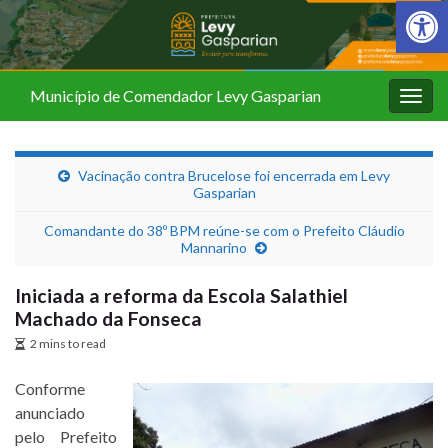
Barra de Fer
Município de Comendador Levy Gasparian
Alter
nave
Vacinação contra Brucelose foi encerrada em Levy
Gasparian
Comandante do 38º BPM reúne-se com o Prefeito Cláudio
Mannarino
Iniciada a reforma da Escola Salathiel
Machado da Fonseca
2 mins to read
Conforme
anunciado
pelo Prefeito