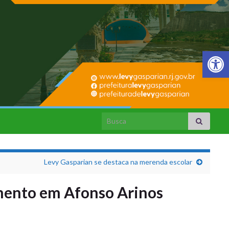
Barra de Fer
Search for:
Levy Gasparian se destaca na merenda escolar
amento em Afonso Arinos