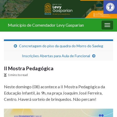
Barra de Fer
Município de Comendador Levy Gasparian
Alter
nave
Concretagem do piso da quadra do Morro do Saeleg
Inscrições Abertas para Aula de Funcional
II Mostra Pedagógica
1 mins to read
Neste domingo (08) acontece a II Mostra Pedagógica da
Educação Infantil, às 9h, na praça Joaquim José Ferreira,
Centro. Haverá sorteio de brinquedos. Não percam!