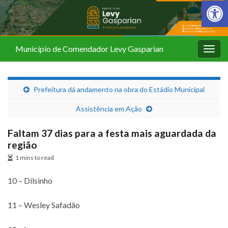
Barra de Fer
Município de Comendador Levy Gasparian
Alter
nave
Prefeitura dá andamento na obra do Estádio Municipal
Assistência em Ação
Faltam 37 dias para a festa mais aguardada da
região
1 mins to read
10 – Dilsinho
11 – Wesley Safadão