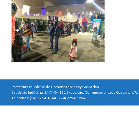
Prefeitura Municipal de Comendador Levy Gasparian
Est União Indústria, S/Nº, KM 131 Exposição, Comendador Levy Gasparian /R
Telefones: (24) 2254-1344 – (24) 2254-1094