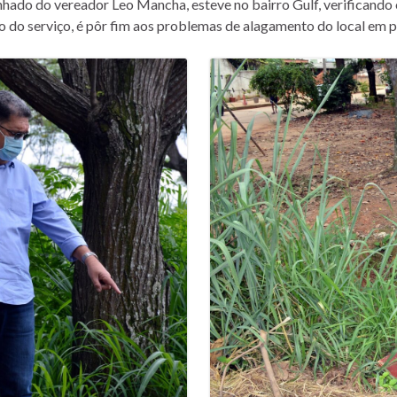
ado do vereador Leo Mancha, esteve no bairro Gulf, verificando 
o do serviço, é pôr fim aos problemas de alagamento do local em p