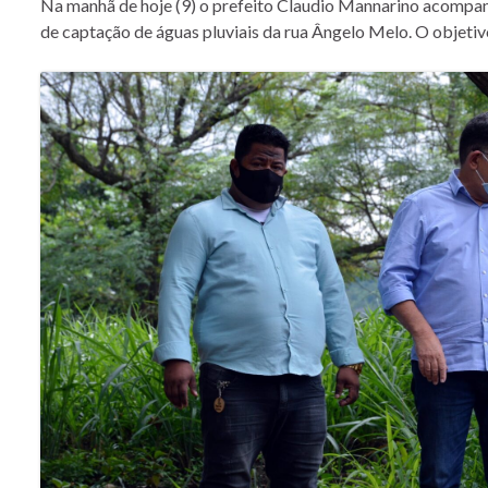
Na manhã de hoje (9) o prefeito Claudio Mannarino acompanh
de captação de águas pluviais da rua Ângelo Melo. O objetiv